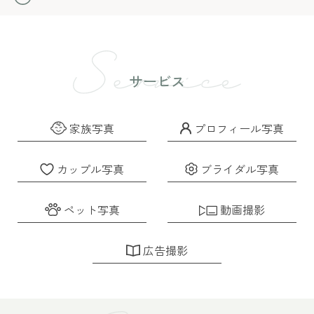
19,800
撮影費
円
出張撮影
100カット前後
サービス
19,800
撮影費
円
家族写真
プロフィール写真
5,000
出張費
円
カップル写真
ブライダル写真
※熊本市近郊の場合
ペット写真
動画撮影
アルバム作成費
広告撮影